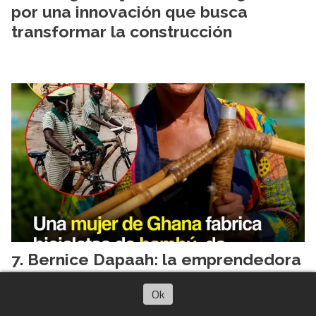
por una innovación que busca
transformar la construcción
Bernice Dapaah: la emprendedora
que transforma bambú en bicicletas
Ok
para impulsar la educación y el