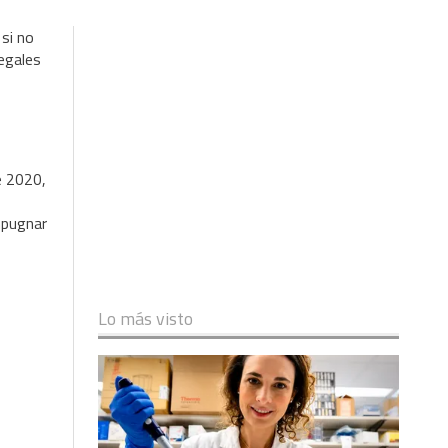
 si no
legales
e 2020,
mpugnar
Lo más visto