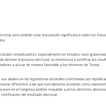
toral, pero podrían crear una presión significativa sobre los funci
dos.
estatales simpatizantes, especialmente en estados clave gobernad
e detener el proceso electoral, su resistencia a certificar los resu
isladores a actuar de manera favorable a los intereses de Trump.
a sus aliados en las legislaturas estatales controladas por republic
, personas diferentes a las que normalmente enviarían como represe
licanos en el Congreso podrían respaldar a estos electores alternos 
ertificación del resultado electoral.