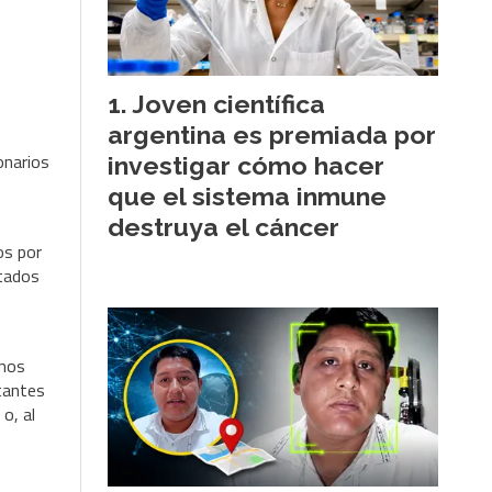
Joven científica
argentina es premiada por
onarios
investigar cómo hacer
que el sistema inmune
destruya el cáncer
os por
ltados
anos
ntantes
o, al