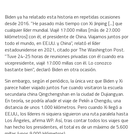
Biden ya ha relatado esta historia en repetidas ocasiones
desde 2016. "He pasado más tiempo con Xi Jinping [...] que
cualquier líder mundial. Viajé 17.000 millas [más de 27.000
kilómetros] con él, el presidente de China. Viajamos juntos por
todo el mundo, en EE.UU. y China", relató el líder
estadounidense en 2021, citado por The Washington Post.
"Tuve 24-25 horas de reuniones privadas con él cuando era
vicepresidente, viajé 17.000 millas con él. Lo conozco
bastante bien", declaró Biden en otra ocasión.
Sin embargo, según el periódico, la única vez que Biden y Xi
parece haber viajado juntos fue cuando visitaron la escuela
secundaria china Qingchengshan en la ciudad de Dujiangyan.
En teoría, se podría añadir el viaje de Pekín a Chengdu, una
distancia de unos 1.000 kilómetros. Pero cuando Xi llegó a
EE.UU., los líderes ni siquiera siguieron una ruta paralela hasta
Los Ángeles, afirma WP. Así, tras contar todos los viajes que
han hecho los presidentes, el total es de un máximo de 5.600
millas (unos 9.000 kilómetros).