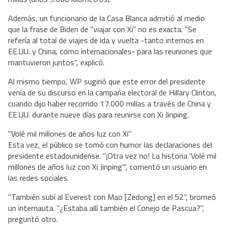
Además, un funcionario de la Casa Blanca admitió al medio
que la frase de Biden de "viajar con Xi" no es exacta. "Se
refería al total de viajes de ida y vuelta -tanto internos en
EE.UU. y China, como internacionales- para las reuniones que
mantuvieron juntos", explicó.
Al mismo tiempo, WP sugirió que este error del presidente
venía de su discurso en la campaña electoral de Hillary Clinton,
cuando dijo haber recorrido 17.000 millas a través de China y
EE.UU. durante nueve días para reunirse con Xi Jinping.
"Volé mil millones de años luz con Xi"
Esta vez, el público se tomó con humor las declaraciones del
presidente estadounidense. "¡Otra vez no! La historia 'Volé mil
millones de años luz con Xi Jinping'", comentó un usuario en
las redes sociales.
"También subí al Everest con Mao [Zedong] en el 52", bromeó
un internauta. "¿Estaba allí también el Conejo de Pascua?",
preguntó otro.