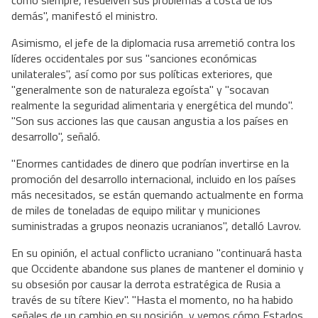
como siempre, resuelven sus problemas a costa de los
demás", manifestó el ministro.
Asimismo, el jefe de la diplomacia rusa arremetió contra los
líderes occidentales por sus "sanciones económicas
unilaterales", así como por sus políticas exteriores, que
"generalmente son de naturaleza egoísta" y "socavan
realmente la seguridad alimentaria y energética del mundo".
"Son sus acciones las que causan angustia a los países en
desarrollo", señaló.
"Enormes cantidades de dinero que podrían invertirse en la
promoción del desarrollo internacional, incluido en los países
más necesitados, se están quemando actualmente en forma
de miles de toneladas de equipo militar y municiones
suministradas a grupos neonazis ucranianos", detalló Lavrov.
En su opinión, el actual conflicto ucraniano "continuará hasta
que Occidente abandone sus planes de mantener el dominio y
su obsesión por causar la derrota estratégica de Rusia a
través de su títere Kiev". "Hasta el momento, no ha habido
señales de un cambio en su posición, y vemos cómo Estados