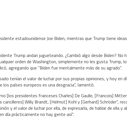
residente estadounidense Joe Biden, mientras que Trump tiene ideas
esidente Trump andan jugueteando. ¿Cambió algo desde Biden? No h
ualquier orden de Washington, simplemente no les gusta Trump, lo
plicó, agregando que "Biden fue mentalmente más de su agrado".
sado tenían el valor de luchar por sus propias opiniones, y hoy en d
de los países europeos es una desgracia", lamentó.
o [los presidentes franceses Charles] De Gaulle, [Francois] Mitter
 cancilleres] Willy Brandt, [Helmut] Kohl y [Gerhard] Schröder", rec
n y el valor de luchar por ella, de expresarla, de hablar de ella y al
 en día prácticamente no hay gente así".