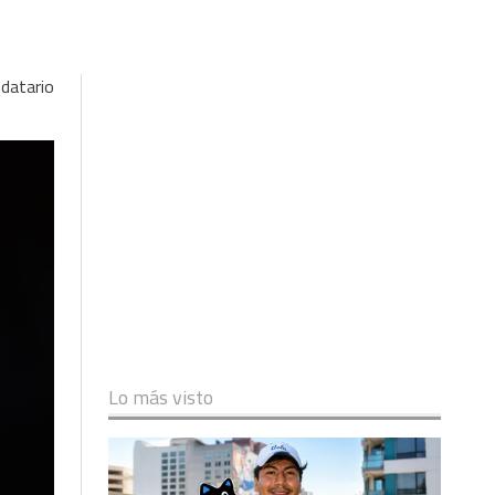
ndatario
Lo más visto