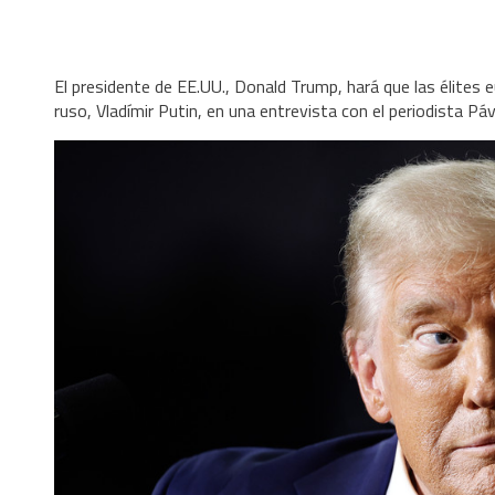
El presidente de EE.UU., Donald Trump, hará que las élites
ruso, Vladímir Putin, en una entrevista con el periodista Páv