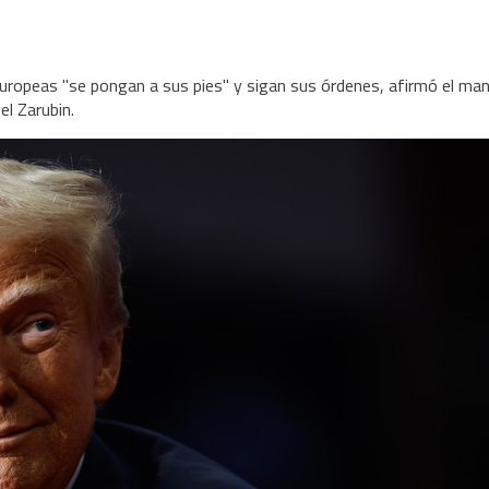
 europeas "se pongan a sus pies" y sigan sus órdenes, afirmó el ma
el Zarubin.