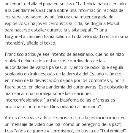
anterior", detalla el papa en su libro. "La Policía había alertado
a la Gendarmería vaticana sobre una información recibida de
los servicios secretos británicos: una mujer cargada de
explosivos, una joven terrorista suicida, se dirigía a Mosul
para hacerse estallar durante la visita papal". "Y una
furgoneta también había salido a toda velocidad con la misma
intención", añade el texto.
Francisco atribuye ese intento de asesinarlo, que no se hizo
realidad debido a los esfuerzos coordinados de las
autoridades de varios países, al "viento de odio" que seguía
soplando en Irak después de la derrota del Estado Islámico,
en medio de la devastación dejada por los combates y, por si
fuera poco, en plena pandemia del coronavirus. Ese episodio le
hizo sacar una moraleja sobre las relaciones
interconfesionales: "la más blasfema de las ofensas es
profanar el nombre de Dios odiando al hermano".
Antes de su viaje a Irak, Francisco dijo a la población iraquí en
un mensaje de video que iba "como un peregrino de la paz",
tras "años de guerra y terrorismo", en busca de "fraternidad".