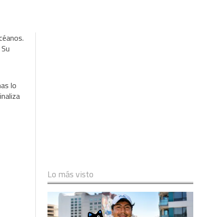
océanos.
 Su
mas lo
inaliza
Lo más visto