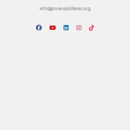
info@joveneslideres.org