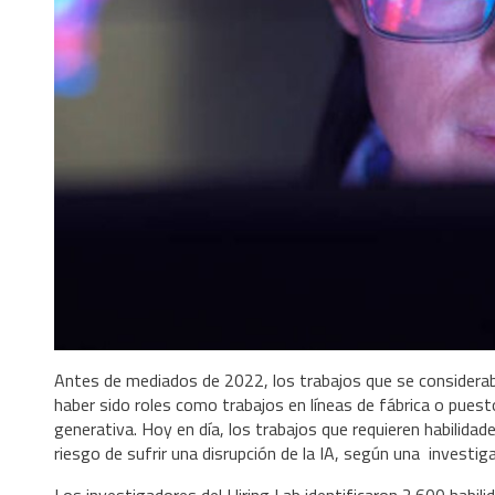
Antes de mediados de 2022, los trabajos que se considera
haber sido roles como trabajos en líneas de fábrica o puesto
generativa. Hoy en día, los trabajos que requieren habilid
riesgo de sufrir una disrupción de la IA, según una investiga