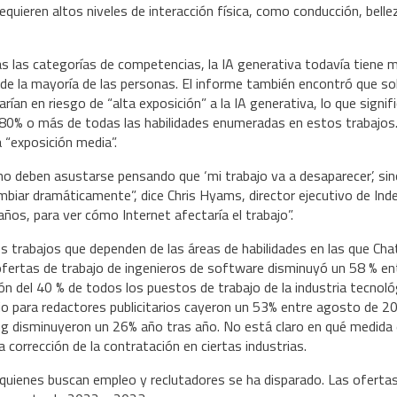
equieren altos niveles de interacción física, como conducción, belle
s las categorías de competencias, la IA generativa todavía tiene 
 de la mayoría de las personas. El informe también encontró que so
ían en riesgo de “alta exposición” a la IA generativa, lo que signif
80% o más de todas las habilidades enumeradas en estos trabajos
 “exposición media”.
o deben asustarse pensando que ‘mi trabajo va a desaparecer’, si
biar dramáticamente”, dice Chris Hyams, director ejecutivo de Ind
os, para ver cómo Internet afectaría el trabajo”.
s trabajos que dependen de las áreas de habilidades en las que Ch
ofertas de trabajo de ingenieros de software disminuyó un 58 % en
 del 40 % de todos los puestos de trabajo de la industria tecnoló
jo para redactores publicitarios cayeron un 53% entre agosto de 2
ing disminuyeron un 26% año tras año. No está claro en qué medida
a corrección de la contratación en ciertas industrias.
e quienes buscan empleo y reclutadores se ha disparado. Las oferta