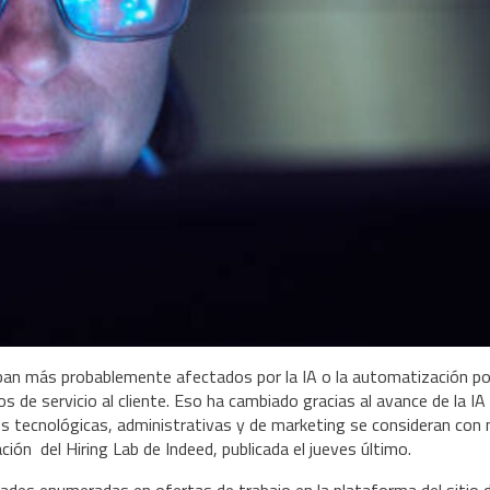
ban más probablemente afectados por la IA o la automatización po
s de servicio al cliente. Eso ha cambiado gracias al avance de la IA
ades tecnológicas, administrativas y de marketing se consideran con
ción del Hiring Lab de Indeed, publicada el jueves último.