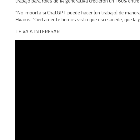
trabajo para roles de IA generativa crecieron un 160% ent
“No importa si ChatGPT puede hacer [un trabajo] de manera e
Hyams. “Ciertamente hemos visto que eso sucede, que la g
TE VA A INTERESAR