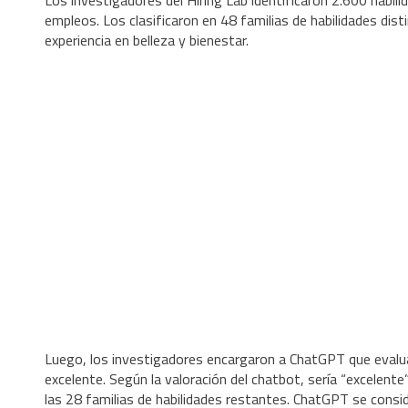
Los investigadores del Hiring Lab identificaron 2.600 habil
empleos. Los clasificaron en 48 familias de habilidades di
experiencia en belleza y bienestar.
Luego, los investigadores encargaron a ChatGPT que evaluar
excelente. Según la valoración del chatbot, sería “excelent
las 28 familias de habilidades restantes. ChatGPT se consi