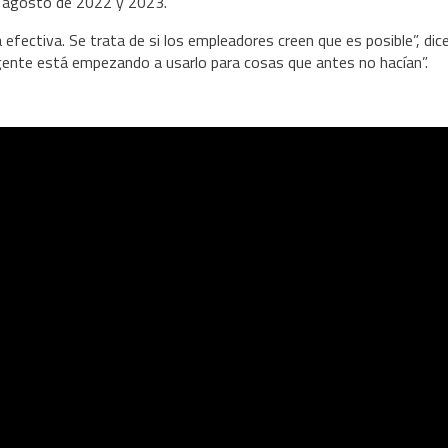
re agosto de 2022 y 2023.
fectiva. Se trata de si los empleadores creen que es posible”, dic
ente está empezando a usarlo para cosas que antes no hacían”.