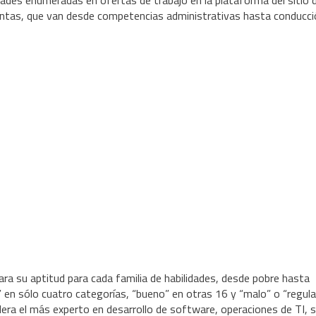
idades enumeradas en ofertas de trabajo en la plataforma del sitio 
stintas, que van desde competencias administrativas hasta conducci
a su aptitud para cada familia de habilidades, desde pobre hasta
e” en sólo cuatro categorías, “bueno” en otras 16 y “malo” o “regula
dera el más experto en desarrollo de software, operaciones de TI, 