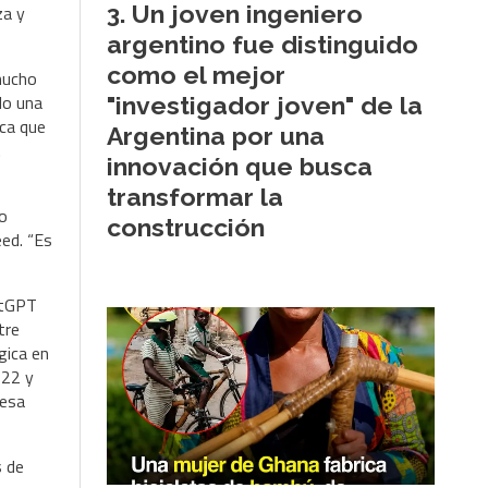
Un joven ingeniero
za y
argentino fue distinguido
como el mejor
mucho
lo una
"investigador joven" de la
ica que
Argentina por una
.
innovación que busca
transformar la
no
construcción
eed. “Es
atGPT
tre
gica en
022 y
 esa
s de