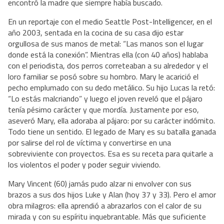
encontró la madre que siempre había buscado.
En un reportaje con el medio Seattle Post-Intelligencer, en el
año 2003, sentada en la cocina de su casa dijo estar
orgullosa de sus manos de metal: “Las manos son el lugar
donde está la conexión”. Mientras ella (con 40 años) hablaba
con el periodista, dos perros correteaban a su alrededor y el
loro familiar se posó sobre su hombro. Mary le acarició el
pecho emplumado con su dedo metálico. Su hijo Lucas la retó:
“Lo estás malcriando” y luego el joven reveló que el pájaro
tenía pésimo carácter y que mordía. Justamente por eso,
aseveró Mary, ella adoraba al pájaro: por su carácter indómito.
Todo tiene un sentido. El legado de Mary es su batalla ganada
por salirse del rol de víctima y convertirse en una
sobreviviente con proyectos. Esa es su receta para quitarle a
los violentos el poder y poder seguir viviendo.
Mary Vincent (60) jamás pudo alzar ni envolver con sus
brazos a sus dos hijos Luke y Alan (hoy 37 y 33). Pero el amor
obra milagros: ella aprendió a abrazarlos con el calor de su
mirada y con su espíritu inquebrantable. Más que suficiente