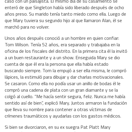
casó con un paisajista. El mismo día de su casamiento se
enteró de que Singleton había sido liberado después de ocho
años preso. Su marido tenía tanto miedo como ella. Luego de
que Mary tuviera su segundo hijo al que llamaron Alan, él se
marchó para no volver.
Unos años después conoció a un hombre en quien confiar:
Tom Wilson. Tenía 52 años, era separado y trabajaba en la
oficina de los fiscales del distrito. En la primera cita él la invitó
a un buen restaurante y a un show. Enseguida Mary se dio
cuenta de que él era la persona que ella había estado
buscando siempre. Tom la empujó a ser ella misma, le compró
lápices, la estimuló para dibujar y dar charlas motivacionales.
Se casaron. Como ella no podía usar un anillo de bodas él le
compró una cadena de plata con un gran diamante y se la
colgó al cuello. “Me hacía sentir segura, feliz. Nunca me había
sentido así de bien”, explicó Mary. Juntos armaron la fundación
que lleva su nombre para contener a otras víctimas de
crímenes traumáticos y ayudarlas con los gastos médicos.
Si bien se divorciaron, en su ex suegra Pat Platt Mary