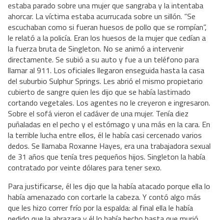
estaba parado sobre una mujer que sangraba y la intentaba
ahorcar. La víctima estaba acurrucada sobre un sillón. “Se
escuchaban como si fueran huesos de pollo que se rompían”,
le relató a la policía. Eran los huesos de la mujer que cedían a
la fuerza bruta de Singleton. No se animó a intervenir
directamente. Se subió a su auto y fue a un teléfono para
llamar al 911. Los oficiales llegaron enseguida hasta la casa
del suburbio Sulphur Springs. Les abrió el mismo propietario
cubierto de sangre quien les dijo que se había lastimado
cortando vegetales. Los agentes no le creyeron e ingresaron.
Sobre el sofá vieron el cadáver de una mujer. Tenía diez
puñaladas en el pecho y el estómago y una más en la cara. En
la terrible lucha entre ellos, él le había casi cercenado varios
dedos. Se llamaba Roxanne Hayes, era una trabajadora sexual
de 31 años que tenía tres pequeños hijos. Singleton la había
contratado por veinte dólares para tener sexo.
Para justificarse, él les dijo que la había atacado porque ella lo
había amenazado con cortarle la cabeza. Y contó algo más
que les hizo correr frío por la espalda: al final ella le había
pedido que la abrazara y él lo había hecho hasta que murió.