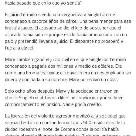
había pasado que en lo que yo sentía”.
El juicio terminó siendo una vergüenza y Singleton fue
condenado a catorce años de cárcel. Una pena menor para ese
brutal ataque. El acusado se dio el lujo de sostener que el
atacado había sido él porque ella lo había amenazado con un
palo y pretendió llevarla a juicio. El disparate no prosperó y
fue a la cárcel.
Mary también ganó el juicio civil en el que Singleton terminó
condenado a pagarle dos millones y medio de dólares. Era
como una broma estúpida: el convicto era un desempleado sin
dinero y con nada a su nombre. Mary no recibió un dólar.
Solo ocho años después Mary y la sociedad entraron en
shock: Singleton obtuvo la libertad condicional por su buen
comportamiento en prisión. Nadie podía creerlo.
La liberación del violento agresor movilizó a la sociedad que
se manifestó con contundencia. Unos 500 residentes de la
ciudad rodearon el hotel de Corona donde la policía había
alojado al recién liberado bajo palabra. Tuvieron, entonces, que