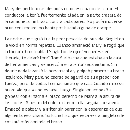
Mary despertó horas después en un escenario de terror. El
conductor la tenía fuertemente atada en la parte trasera de
la camioneta: un brazo contra cada pared. No podía moverse
ni un centímetro, no había posibilidad alguna de escape.
La noche que siguió fue la peor pesadilla de su vida. Singleton
la violó en forma repetida. Cuando amaneció Mary le rogó que
la liberara. Con frialdad Singleton le dijo: “Si querés ser
liberada, te dejaré libre”. Tomó el hacha que estaba en la caja
de herramientas y se acercó a su aterrorizada víctima. Sin
decirle nada levantó la herramienta y golpeó primero su brazo
izquierdo. Mary para no caerse se agarró de su agresor con
fuerza, pero de todas formas sintió que caía. Cuando miró su
brazo vio que ya no estaba. Luego Singleton empezó a
golpear con el hacha el brazo derecho de Mary a la altura de
los codos. A pesar del dolor extremo, ella seguía consciente.
Empezó a patear y a gritar sin parar con la esperanza de que
alguien la escuchara. Su lucha hizo que esta vez a Singleton le
costará más cortarle el brazo.