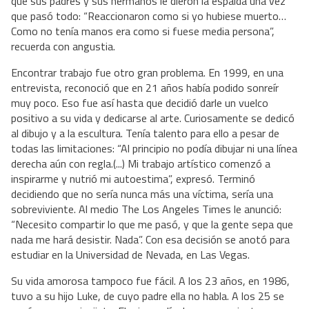
que sus padres y sus hermanos le dieron la espalda una vez
que pasó todo: “Reaccionaron como si yo hubiese muerto…
Como no tenía manos era como si fuese media persona”,
recuerda con angustia.
Encontrar trabajo fue otro gran problema. En 1999, en una
entrevista, reconoció que en 21 años había podido sonreír
muy poco. Eso fue así hasta que decidió darle un vuelco
positivo a su vida y dedicarse al arte. Curiosamente se dedicó
al dibujo y a la escultura. Tenía talento para ello a pesar de
todas las limitaciones: “Al principio no podía dibujar ni una línea
derecha aún con regla.(...) Mi trabajo artístico comenzó a
inspirarme y nutrió mi autoestima”, expresó. Terminó
decidiendo que no sería nunca más una víctima, sería una
sobreviviente. Al medio The Los Angeles Times le anunció:
“Necesito compartir lo que me pasó, y que la gente sepa que
nada me hará desistir. Nada”. Con esa decisión se anotó para
estudiar en la Universidad de Nevada, en Las Vegas.
Su vida amorosa tampoco fue fácil. A los 23 años, en 1986,
tuvo a su hijo Luke, de cuyo padre ella no habla. A los 25 se