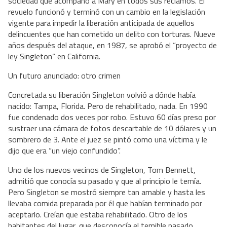
sociedad que acompañó a Mary en todos sus reclamos. El
revuelo funcionó y terminó con un cambio en la legislación
vigente para impedir la liberación anticipada de aquellos
delincuentes que han cometido un delito con torturas. Nueve
años después del ataque, en 1987, se aprobó el “proyecto de
ley Singleton” en California.
Un futuro anunciado: otro crimen
Concretada su liberación Singleton volvió a dónde había
nacido: Tampa, Florida. Pero de rehabilitado, nada. En 1990
fue condenado dos veces por robo. Estuvo 60 días preso por
sustraer una cámara de fotos descartable de 10 dólares y un
sombrero de 3. Ante el juez se pintó como una víctima y le
dijo que era “un viejo confundido”.
Uno de los nuevos vecinos de Singleton, Tom Bennett,
admitió que conocía su pasado y que al principio le temía.
Pero Singleton se mostró siempre tan amable y hasta les
llevaba comida preparada por él que habían terminado por
aceptarlo. Creían que estaba rehabilitado. Otro de los
habitantes del lugar, que desconocía el temible pasado