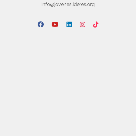
info@joveneslideres.org